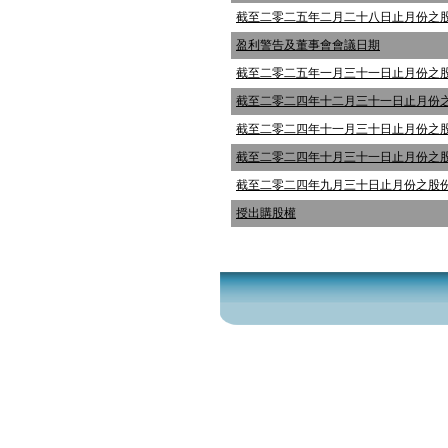
截至二零二五年二月二十八日止月份之
盈利警告及董事會會議日期
截至二零二五年一月三十一日止月份之
截至二零二四年十二月三十一日止月份
截至二零二四年十一月三十日止月份之
截至二零二四年十月三十一日止月份之
截至二零二四年九月三十日止月份之股
授出購股權