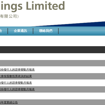
治
企業通訊
聯絡我們
股份發行人的證券變動月報表
大會按股數投票表決的結果
份發行人的證券變動月報表
股份發行人的證券變動月報表
的年度業績公告