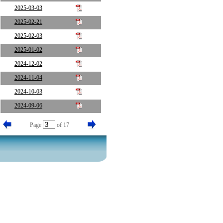
2025-03-03
2025-02-21
2025-02-03
2025-01-02
2024-12-02
2024-11-04
2024-10-03
2024-09-06
Page
of 17